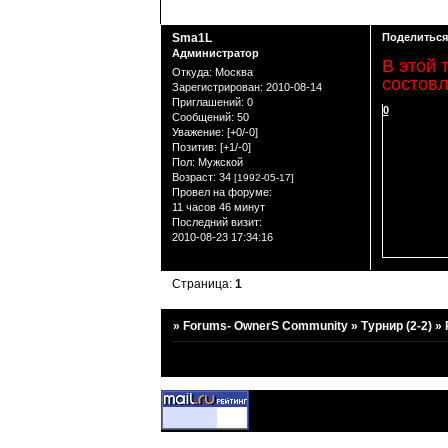
Sma1L
Поделиться
Администратор
В этой 
Откуда:
Москва
состовл
Зарегистрирован
: 2010-08-14
Приглашений:
0
0
Сообщений:
50
Уважение:
[+0/-0]
Позитив:
[+1/-0]
Пол:
Мужской
Возраст:
34
[1992-05-17]
Провел на форуме:
11 часов 46 минут
Последний визит:
2010-08-23 17:34:16
Страница:
1
»
Forums- OwnerS Community
»
Турнир (2-2)
»