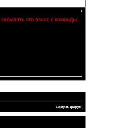
1
 забывать что взнос с команды
Создать форум
.